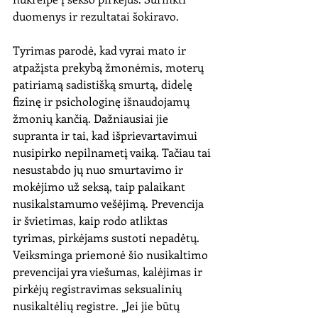
duomenys ir rezultatai šokiravo.
Tyrimas parodė, kad vyrai mato ir 
atpažįsta prekybą žmonėmis, moterų 
patiriamą sadistišką smurtą, didelę 
fizinę ir psichologinę išnaudojamų 
žmonių kančią. Dažniausiai jie 
supranta ir tai, kad išprievartavimui 
nusipirko nepilnametį vaiką. Tačiau tai 
nesustabdo jų nuo smurtavimo ir 
mokėjimo už seksą, taip palaikant 
nusikalstamumo vešėjimą. Prevencija 
ir švietimas, kaip rodo atliktas 
tyrimas, pirkėjams sustoti nepadėtų. 
Veiksminga priemonė šio nusikaltimo 
prevencijai yra viešumas, kalėjimas ir 
pirkėjų registravimas seksualinių 
nusikaltėlių registre. „Jei jie būtų 