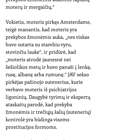
moterų ir mergaičių.“ 
Vokietis, moteris pirkęs Amsterdame, 
teigė manantis, kad moteris yra 
prekybos žmonėmis auka, „nes viskas 
buvo sutarta su stambiu vyru, 
stovinčiu lauke“, ir pridūrė, kad 
„moteris atrodė jaunesnė nei 
šešiolikos metų ir buvo panaši į lenkę, 
rusę, albanę arba rumunę.“ JAV sekso 
pirkėjas pažinojo sutenerius, kurie 
verbavo moteris iš psichiatrijos 
ligoninių. Daugybė tyrimų ir ekspertų 
ataskaitų parodė, kad prekyba 
žmonėmis ir trečiųjų šalių (sutenerių) 
kontrolė yra būdinga visoms 
prostitucijos formoms. 