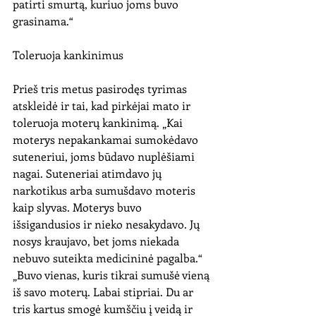
patirti smurtą, kuriuo joms buvo 
grasinama.“ 
Toleruoja kankinimus
Prieš tris metus pasirodęs tyrimas 
atskleidė ir tai, kad pirkėjai mato ir 
toleruoja moterų kankinimą. „Kai 
moterys nepakankamai sumokėdavo 
suteneriui, joms būdavo nuplėšiami 
nagai. Suteneriai atimdavo jų 
narkotikus arba sumušdavo moteris 
kaip slyvas. Moterys buvo 
išsigandusios ir nieko nesakydavo. Jų 
nosys kraujavo, bet joms niekada 
nebuvo suteikta medicininė pagalba.“ 
„Buvo vienas, kuris tikrai sumušė vieną 
iš savo moterų. Labai stipriai. Du ar 
tris kartus smogė kumščiu į veidą ir 