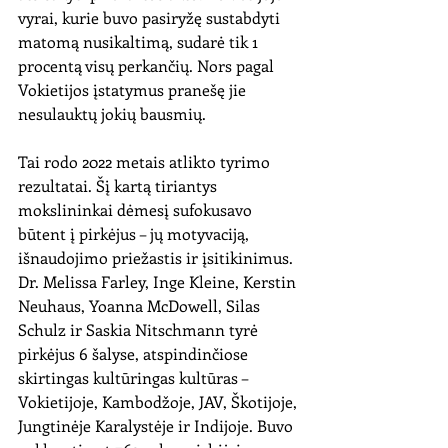
vyrai, kurie buvo pasiryžę sustabdyti 
matomą nusikaltimą, sudarė tik 1 
procentą visų perkančių. Nors pagal 
Vokietijos įstatymus pranešę jie 
nesulauktų jokių bausmių.
Tai rodo 2022 metais atlikto tyrimo 
rezultatai. Šį kartą tiriantys 
mokslininkai dėmesį sufokusavo 
būtent į pirkėjus – jų motyvaciją, 
išnaudojimo priežastis ir įsitikinimus. 
Dr. Melissa Farley, Inge Kleine, Kerstin 
Neuhaus, Yoanna McDowell, Silas 
Schulz ir Saskia Nitschmann tyrė 
pirkėjus 6 šalyse, atspindinčiose 
skirtingas kultūringas kultūras – 
Vokietijoje, Kambodžoje, JAV, Škotijoje, 
Jungtinėje Karalystėje ir Indijoje. Buvo 