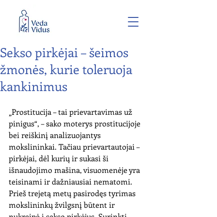
Sekso pirkėjai – šeimos
žmonės, kurie toleruoja
kankinimus
„Prostitucija – tai prievartavimas už 
pinigus“, – sako moterys prostitucijoje 
bei reiškinį analizuojantys 
mokslininkai. Tačiau prievartautojai – 
pirkėjai, dėl kurių ir sukasi ši 
išnaudojimo mašina, visuomenėje yra 
teisinami ir dažniausiai nematomi. 
Prieš trejetą metų pasirodęs tyrimas 
mokslininkų žvilgsnį būtent ir 
nukreipė į sekso pirkėjus. Surinkti 