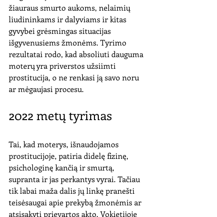
žiauraus smurto aukoms, nelaimių 
liudininkams ir dalyviams ir kitas 
gyvybei grėsmingas situacijas 
išgyvenusiems žmonėms. Tyrimo 
rezultatai rodo, kad absoliuti dauguma 
moterų yra priverstos užsiimti 
prostitucija, o ne renkasi ją savo noru 
ar mėgaujasi procesu.
2022 metų tyrimas
Tai, kad moterys, išnaudojamos 
prostitucijoje, patiria didelę fizinę, 
psichologinę kančią ir smurtą, 
supranta ir jas perkantys vyrai. Tačiau 
tik labai maža dalis jų linkę pranešti 
teisėsaugai apie prekybą žmonėmis ar 
atsisakyti prievartos akto. Vokietijoje 