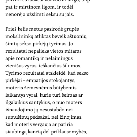
pat ir mirtinom ligom, ir todėl 
nenorėjo užsiimti seksu su jais. 
Prieš kelis metus pasirodė grupės 
mokslininkų atliktas beveik aštuonių 
šimtų sekso pirkėjų tyrimas. Jo 
rezultatai nepalieka vietos mitams 
apie romantiką ir nelaimingus 
vienišus vyrus, ieškančius šilumos. 
Tyrimo rezultatai atskleidė, kad sekso 
pirkėjai – empatijos stokojantys, 
moteris žemesnėmis būtybėmis 
laikantys vyrai, kurie turi šeimas ar 
ilgalaikius santykius, o nuo moters 
išnaudojimo jų nesustabdo nei 
sumušimų pėdsakai, nei žinojimas, 
kad moteris vergauja ar patiria 
siaubingą kančią dėl priklausomybės, 