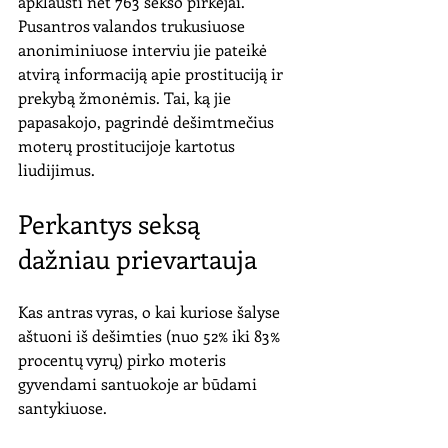
apklausti net 763 sekso pirkėjai. 
Pusantros valandos trukusiuose 
anoniminiuose interviu jie pateikė 
atvirą informaciją apie prostituciją ir 
prekybą žmonėmis. Tai, ką jie 
papasakojo, pagrindė dešimtmečius 
moterų prostitucijoje kartotus 
liudijimus.
Perkantys seksą 
dažniau prievartauja
Kas antras vyras, o kai kuriose šalyse 
aštuoni iš dešimties (nuo 52% iki 83% 
procentų vyrų) pirko moteris 
gyvendami santuokoje ar būdami 
santykiuose. 