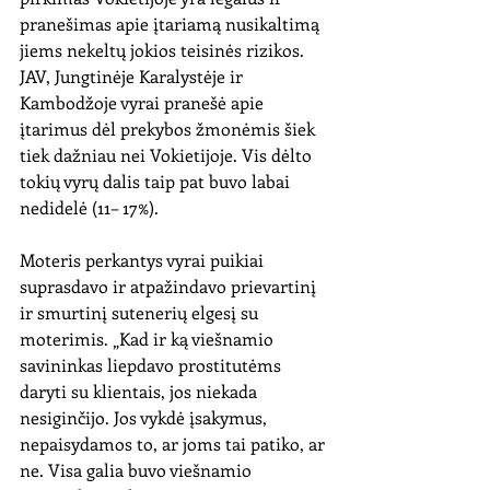
pranešimas apie įtariamą nusikaltimą 
jiems nekeltų jokios teisinės rizikos. 
JAV, Jungtinėje Karalystėje ir 
Kambodžoje vyrai pranešė apie 
įtarimus dėl prekybos žmonėmis šiek 
tiek dažniau nei Vokietijoje. Vis dėlto 
tokių vyrų dalis taip pat buvo labai 
nedidelė (11– 17%).
Moteris perkantys vyrai puikiai 
suprasdavo ir atpažindavo prievartinį 
ir smurtinį sutenerių elgesį su 
moterimis. „Kad ir ką viešnamio 
savininkas liepdavo prostitutėms 
daryti su klientais, jos niekada 
nesiginčijo. Jos vykdė įsakymus, 
nepaisydamos to, ar joms tai patiko, ar 
ne. Visa galia buvo viešnamio 