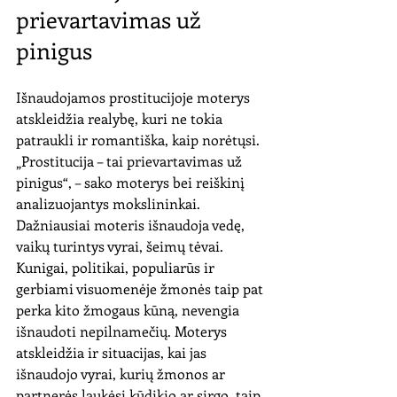
prievartavimas už 
pinigus
Išnaudojamos prostitucijoje moterys 
atskleidžia realybę, kuri ne tokia 
patraukli ir romantiška, kaip norėtųsi. 
„Prostitucija – tai prievartavimas už 
pinigus“, – sako moterys bei reiškinį 
analizuojantys mokslininkai. 
Dažniausiai moteris išnaudoja vedę, 
vaikų turintys vyrai, šeimų tėvai. 
Kunigai, politikai, populiarūs ir 
gerbiami visuomenėje žmonės taip pat 
perka kito žmogaus kūną, nevengia 
išnaudoti nepilnamečių. Moterys 
atskleidžia ir situacijas, kai jas 
išnaudojo vyrai, kurių žmonos ar 
partnerės laukėsi kūdikio ar sirgo, taip 