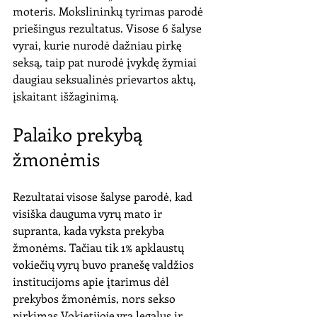
moteris. Mokslininkų tyrimas parodė 
priešingus rezultatus. Visose 6 šalyse 
vyrai, kurie nurodė dažniau pirkę 
seksą, taip pat nurodė įvykdę žymiai 
daugiau seksualinės prievartos aktų, 
įskaitant išžaginimą. 
Palaiko prekybą 
žmonėmis
Rezultatai visose šalyse parodė, kad 
visiška dauguma vyrų mato ir 
supranta, kada vyksta prekyba 
žmonėms. Tačiau tik 1% apklaustų 
vokiečių vyrų buvo pranešę valdžios 
institucijoms apie įtarimus dėl 
prekybos žmonėmis, nors sekso 
pirkimas Vokietijoje yra legalus ir 