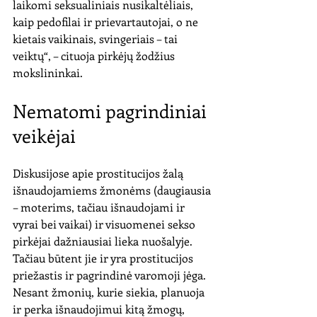
laikomi seksualiniais nusikaltėliais, 
kaip pedofilai ir prievartautojai, o ne 
kietais vaikinais, svingeriais – tai 
veiktų“, – cituoja pirkėjų žodžius 
mokslininkai.
Nematomi pagrindiniai 
veikėjai
Diskusijose apie prostitucijos žalą 
išnaudojamiems žmonėms (daugiausia 
– moterims, tačiau išnaudojami ir 
vyrai bei vaikai) ir visuomenei sekso 
pirkėjai dažniausiai lieka nuošalyje. 
Tačiau būtent jie ir yra prostitucijos 
priežastis ir pagrindinė varomoji jėga. 
Nesant žmonių, kurie siekia, planuoja 
ir perka išnaudojimui kitą žmogų, 