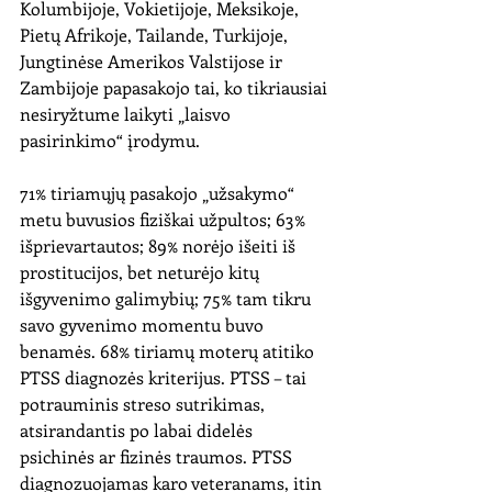
Kolumbijoje, Vokietijoje, Meksikoje, 
Pietų Afrikoje, Tailande, Turkijoje, 
Jungtinėse Amerikos Valstijose ir 
Zambijoje papasakojo tai, ko tikriausiai 
nesiryžtume laikyti „laisvo 
pasirinkimo“ įrodymu. 
71% tiriamųjų pasakojo „užsakymo“ 
metu buvusios fiziškai užpultos; 63% 
išprievartautos; 89% norėjo išeiti iš 
prostitucijos, bet neturėjo kitų 
išgyvenimo galimybių; 75% tam tikru 
savo gyvenimo momentu buvo 
benamės. 68% tiriamų moterų atitiko 
PTSS diagnozės kriterijus. PTSS – tai 
potrauminis streso sutrikimas, 
atsirandantis po labai didelės 
psichinės ar fizinės traumos. PTSS 
diagnozuojamas karo veteranams, itin 