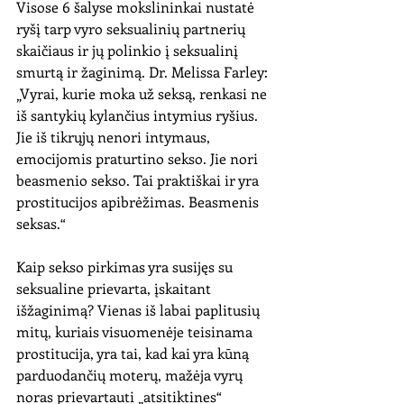
Visose 6 šalyse mokslininkai nustatė 
ryšį tarp vyro seksualinių partnerių 
skaičiaus ir jų polinkio į seksualinį 
smurtą ir žaginimą. Dr. Melissa Farley: 
„Vyrai, kurie moka už seksą, renkasi ne 
iš santykių kylančius intymius ryšius. 
Jie iš tikrųjų nenori intymaus, 
emocijomis praturtino sekso. Jie nori 
beasmenio sekso. Tai praktiškai ir yra 
prostitucijos apibrėžimas. Beasmenis 
seksas.“
Kaip sekso pirkimas yra susijęs su 
seksualine prievarta, įskaitant 
išžaginimą? Vienas iš labai paplitusių 
mitų, kuriais visuomenėje teisinama 
prostitucija, yra tai, kad kai yra kūną 
parduodančių moterų, mažėja vyrų 
noras prievartauti „atsitiktines“ 