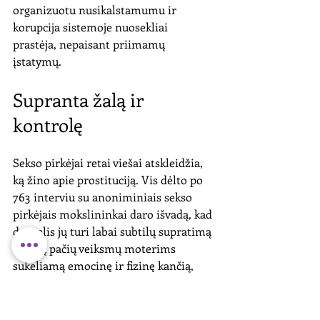
organizuotu nusikalstamumu ir 
korupcija sistemoje nuosekliai 
prastėja, nepaisant priimamų 
įstatymų. 
Supranta žalą ir 
kontrolę
Sekso pirkėjai retai viešai atskleidžia, 
ką žino apie prostituciją. Vis dėlto po 
763 interviu su anoniminiais sekso 
pirkėjais mokslininkai daro išvadą, kad 
daugelis jų turi labai subtilų supratimą 
apie jų pačių veiksmų moterims 
sukeliamą emocinę ir fizinę kančią, 
pažeminimą bei giliai traumuojantį 
prostitucijos poveikį moterims, 
nuolatinio prievartavimo žalą. Tačiau 