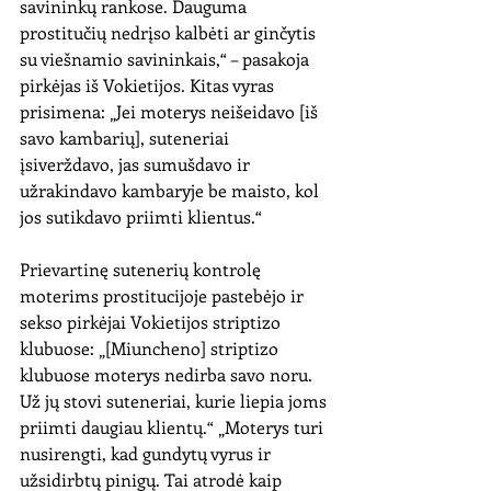
savininkų rankose. Dauguma 
prostitučių nedrįso kalbėti ar ginčytis 
su viešnamio savininkais,“ – pasakoja 
pirkėjas iš Vokietijos. Kitas vyras 
prisimena: „Jei moterys neišeidavo [iš 
savo kambarių], suteneriai 
įsiverždavo, jas sumušdavo ir 
užrakindavo kambaryje be maisto, kol 
jos sutikdavo priimti klientus.“
Prievartinę sutenerių kontrolę 
moterims prostitucijoje pastebėjo ir 
sekso pirkėjai Vokietijos striptizo 
klubuose: „[Miuncheno] striptizo 
klubuose moterys nedirba savo noru. 
Už jų stovi suteneriai, kurie liepia joms 
priimti daugiau klientų.“ „Moterys turi 
nusirengti, kad gundytų vyrus ir 
užsidirbtų pinigų. Tai atrodė kaip 