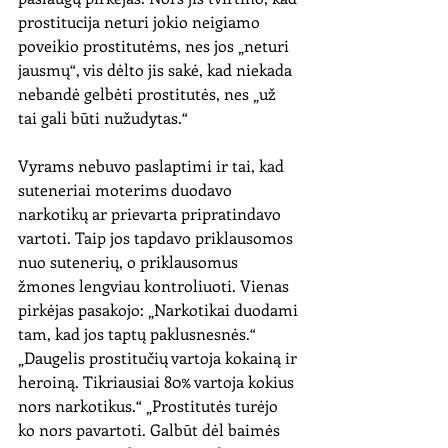
prostitucija neturi jokio neigiamo 
poveikio prostitutėms, nes jos „neturi 
jausmų“, vis dėlto jis sakė, kad niekada 
nebandė gelbėti prostitutės, nes „už 
tai gali būti nužudytas.“
Vyrams nebuvo paslaptimi ir tai, kad 
suteneriai moterims duodavo 
narkotikų ar prievarta pripratindavo 
vartoti. Taip jos tapdavo priklausomos 
nuo sutenerių, o priklausomus 
žmones lengviau kontroliuoti. Vienas 
pirkėjas pasakojo: „Narkotikai duodami 
tam, kad jos taptų paklusnesnės.“ 
„Daugelis prostitučių vartoja kokainą ir 
heroiną. Tikriausiai 80% vartoja kokius 
nors narkotikus.“ „Prostitutės turėjo 
ko nors pavartoti. Galbūt dėl ​​baimės 