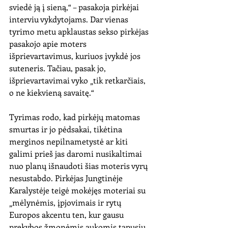
sviedė ją į sieną,“ – pasakoja pirkėjai 
interviu vykdytojams. Dar vienas 
tyrimo metu apklaustas sekso pirkėjas 
pasakojo apie moters 
išprievartavimus, kuriuos įvykdė jos 
suteneris. Tačiau, pasak jo, 
išprievartavimai vyko „tik retkarčiais, 
o ne kiekvieną savaitę.“ 
Tyrimas rodo, kad pirkėjų matomas 
smurtas ir jo pėdsakai, tikėtina 
merginos nepilnametystė ar kiti 
galimi prieš jas daromi nusikaltimai 
nuo planų išnaudoti šias moteris vyrų 
nesustabdo. Pirkėjas Jungtinėje 
Karalystėje teigė mokėjęs moteriai su 
„mėlynėmis, įpjovimais ir rytų 
Europos akcentu ten, kur gausu 
prekybos žmonėmis aukomis tapusių 