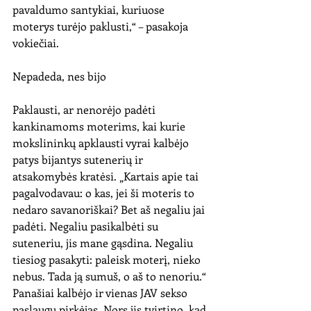
pavaldumo santykiai, kuriuose 
moterys turėjo paklusti,“ – pasakoja 
vokiečiai.
Nepadeda, nes bijo
Paklausti, ar nenorėjo padėti 
kankinamoms moterims, kai kurie 
mokslininkų apklausti vyrai kalbėjo 
patys bijantys sutenerių ir 
atsakomybės kratėsi. „Kartais apie tai 
pagalvodavau: o kas, jei ši moteris to 
nedaro savanoriškai? Bet aš negaliu jai 
padėti. Negaliu pasikalbėti su 
suteneriu, jis mane gąsdina. Negaliu 
tiesiog pasakyti: paleisk moterį, nieko 
nebus. Tada ją sumuš, o aš to nenoriu.“ 
Panašiai kalbėjo ir vienas JAV sekso 
paslaugų pirkėjas. Nors jis tvirtino, kad 