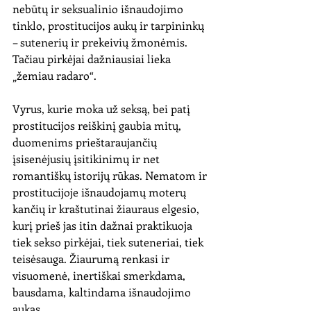
nebūtų ir seksualinio išnaudojimo 
tinklo, prostitucijos aukų ir tarpininkų 
– sutenerių ir prekeivių žmonėmis. 
Tačiau pirkėjai dažniausiai lieka 
„žemiau radaro“.
Vyrus, kurie moka už seksą, bei patį 
prostitucijos reiškinį gaubia mitų, 
duomenims prieštaraujančių 
įsisenėjusių įsitikinimų ir net 
romantiškų istorijų rūkas. Nematom ir 
prostitucijoje išnaudojamų moterų 
kančių ir kraštutinai žiauraus elgesio, 
kurį prieš jas itin dažnai praktikuoja 
tiek sekso pirkėjai, tiek suteneriai, tiek 
teisėsauga. Žiaurumą renkasi ir 
visuomenė, inertiškai smerkdama, 
bausdama, kaltindama išnaudojimo 
aukas.