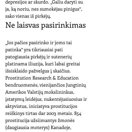
depresijos ar skurdo. „Galiu daryti su 
ja, ką noriu, nes sumokėjau pinigus“, 
sako vienas iš pirkėjų. 
Ne laisvas pasirinkimas
„Jos pačios pasirinko ir joms tai 
patinka“ yra tikriausiai pati 
patogiausia pirkėjų ir sutenerių 
platinama iliuzija, kuri labai greitai 
išsisklaido pažvelgus į skaičius. 
Prostitution Research & Education 
bendruomenės, vienijančios Jungtinių 
Amerikos Valstijų mokslininkus, 
įstatymų leidėjus, nukentėjusiuosius ir 
aktyvistus, iniciatyva prostitucijos 
reiškinys tirtas dar 2003 metais. 854 
prostitucija užsiimantys žmonės 
(daugiausia moterys) Kanadoje, 