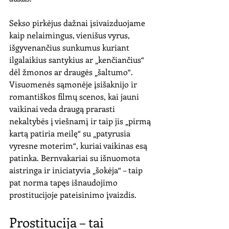
Sekso pirkėjus dažnai įsivaizduojame 
kaip nelaimingus, vienišus vyrus, 
išgyvenančius sunkumus kuriant 
ilgalaikius santykius ar „kenčiančius“ 
dėl žmonos ar draugės „šaltumo“. 
Visuomenės sąmonėje įsišaknijo ir 
romantiškos filmų scenos, kai jauni 
vaikinai veda draugą prarasti 
nekaltybės į viešnamį ir taip jis „pirmą 
kartą patiria meilę“ su „patyrusia 
vyresne moterim“, kuriai vaikinas esą 
patinka. Bernvakariai su išnuomota 
aistringa ir iniciatyvia „šokėja“ – taip 
pat norma tapęs išnaudojimo 
prostitucijoje pateisinimo įvaizdis. 
Prostitucija – tai 