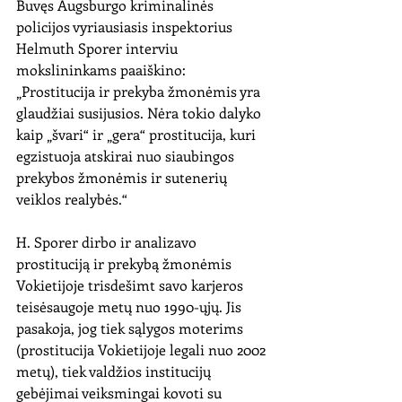
Buvęs Augsburgo kriminalinės 
policijos vyriausiasis inspektorius 
Helmuth Sporer interviu 
mokslininkams paaiškino: 
„Prostitucija ir prekyba žmonėmis yra 
glaudžiai susijusios. Nėra tokio dalyko 
kaip „švari“ ir „gera“ prostitucija, kuri 
egzistuoja atskirai nuo siaubingos 
prekybos žmonėmis ir sutenerių 
veiklos realybės.“ 
H. Sporer dirbo ir analizavo 
prostituciją ir prekybą žmonėmis 
Vokietijoje trisdešimt savo karjeros 
teisėsaugoje metų nuo 1990-ųjų. Jis 
pasakoja, jog tiek sąlygos moterims 
(prostitucija Vokietijoje legali nuo 2002 
metų), tiek valdžios institucijų 
gebėjimai veiksmingai kovoti su 