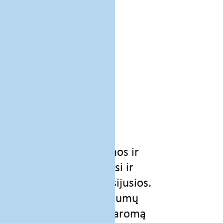
KĄ GAUSITE?
Sužinosite, kas yra
psichologinės traumos ir
krizės, kuo jos skiriasi ir
kaip tarpusavyje susijusios.
Įgysite žinių apie traumų
klasifikaciją bei jų daromą