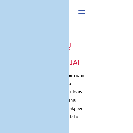
PSICHOLOGINIŲ
TRAUMŲ IR KRIZIŲ
ĮTAKA ŽMOGAUS
GYVENIMO ISTORIJAI
Kiekvieno žmogaus gyvenimą vienaip ar
kitaip paliečia sunkumai, krizės ar
trauminės patirtys. Šių mokymų tikslas –
padėti geriau suprasti psichologinių
traumų ir krizių prigimtį, jų poveikį bei
galimus pagalbos sau būdus, jų įtaką
darbingumui.