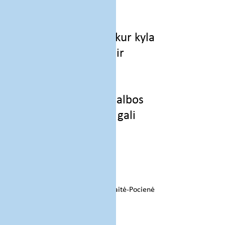
įtaką kasdienėms
problemoms.
Gebėsite atskirti, iš kur kyla
tam tikri sunkumai, ir
pasirinkti tinkamus
sprendimo būdus.
Susipažinsite su pagalbos
sau metodais, kurie gali
palengvinti krizinių
situacijų įveiką.
Mokymus veda: psichologė-
psichoterapeutė Jūratė Mažonaitė-Pocienė
MOKYMŲ TURINYS