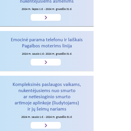
nukentėjusiems asmenims
2024 m. liepos 1 d. - 2024 m. gruodžio 31 d.
Emocinė parama telefonu ir laiškais
Pagalbos moterims linija
2024 m. sausio 1 d.- 2024 m. gruodžio 31 d.
Kompleksinės paslaugos vaikams,
nukentėjusiems nuo smurto
ar netiesioginio smurto
artimoje aplinkoje (liudytojams)
ir jų šeimų nariams
2024 m. sausio 1 d. - 2024 m. gruodžio 31 d.