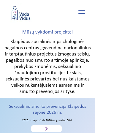
Mūsų vykdomi projektai
Klaipėdos socialinės ir psichologinės
pagalbos centras įgyvendina nacionalinius
ir tarptautinius projektus žmogaus teisių,
pagalbos nuo smurto artimoje aplinkoje,
prekybos žmonėmis, seksualinio
išnaudojimo prostitucijos tikslais,
seksualinės prievartos bei nusikalstamos
veikos nukentėjusiems asmenims ir
smurto prevencijos srityse.
Seksualinio smurto prevencija Klaipėdos
rajone 2026 m.
2026 m. liepos 1 d.- 2026 m. gruodžio 30 d.