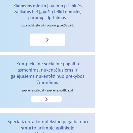
Klaipėdos miesto jaunimo psichinės
sveikatos bei įgūdžių teikti emocinę
paramą stiprinimas
2025 m. birželio 1 d. - 2025 m. gruodžio 15 d.
Kompleksinė socialinė pagalba
asmenims, nukentėjusiems ir
galėjusiems nukentėti nuo prekybos
žmonėmis
2024 m. sausio 1 d. - 2024 m. gruodžio 31 d.
Specializuota kompleksinė pagalba nuo
smurto artimoje aplinkoje