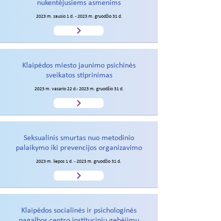
nukentėjusiems asmenims
2023 m. sausio 1 d. - 2023 m. gruodžio 31 d.
Klaipėdos miesto jaunimo psichinės
sveikatos stiprinimas
2023 m. vasario 22 d.- 2023 m. gruodžio 31 d.
Seksualinis smurtas nuo metodinio
palaikymo iki prevencijos organizavimo
2023 m. liepos 1 d. - 2023 m. gruodžio 31 d.
Klaipėdos socialinės ir psichologinės
pagalbos centro institucinių gebėjimų