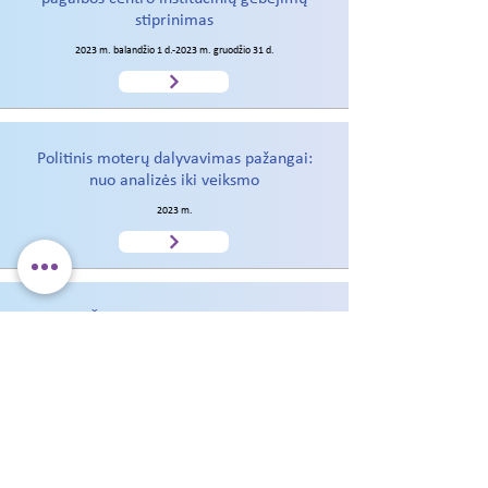
stiprinimas
2023 m. balandžio 1 d.-2023 m. gruodžio 31 d.
Politinis moterų dalyvavimas pažangai:
nuo analizės iki veiksmo
2023 m.
"Žmogus žmogui žmogus"
2020 m. spalio 1 d. - 2023 m. kovo 31 d.
"Stabdyk dabar"
2021 m. sausio 1 d. - 2023 m. gruodžio 31 d.