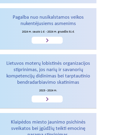
Pagalba nuo nusikalstamos veikos
nukentėjusiems asmenims
2024 m. sausio 1 d. - 2024 m. gruodžio 31 d.
Lietuvos moterų lobistinės organizacijos
stiprinimas, jos narių ir savanorių
kompetencijų didinimas bei tarptautinio
bendradarbiavimo skatinimas
2023 - 2024
m.
Klaipėdos miesto jaunimo psichinės
sveikatos bei įgūdžių teikti emocinę
paramą stiprinimas