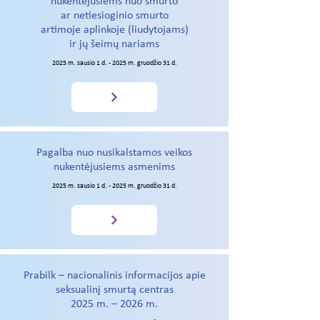
nukentėjusiems nuo smurto
ar netiesioginio smurto
artimoje aplinkoje (liudytojams)
ir jų šeimų nariams
2025 m. sausio 1 d. - 2025 m. gruodžio 31 d.
Pagalba nuo nusikalstamos veikos
nukentėjusiems asmenims
2025 m. sausio 1 d. - 2025 m. gruodžio 31 d.
Prabilk – nacionalinis informacijos apie
seksualinį smurtą centras
2025 m. – 2026 m.