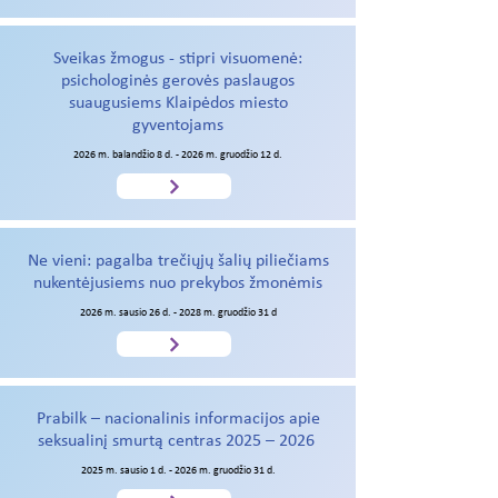
Sveikas žmogus - stipri visuomenė:
psichologinės gerovės paslaugos
suaugusiems Klaipėdos miesto
gyventojams
2026 m. balandžio 8 d. - 2026 m. gruodžio 12 d.
Ne vieni: pagalba trečiųjų šalių piliečiams
nukentėjusiems nuo prekybos žmonėmis
2026 m. sausio 26 d. - 2028 m. gruodžio 31 d
Prabilk – nacionalinis informacijos apie
seksualinį smurtą centras 2025 – 2026
2025 m. sausio 1 d. - 2026 m. gruodžio 31 d.