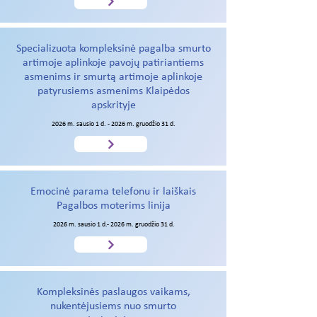
Specializuota kompleksinė pagalba smurto
artimoje aplinkoje pavojų patiriantiems
asmenims ir smurtą artimoje aplinkoje
patyrusiems asmenims Klaipėdos
apskrityje
2026 m. sausio 1 d. - 2026 m. gruodžio 31 d.
Emocinė parama telefonu ir laiškais
Pagalbos moterims linija
2026 m. sausio 1 d.- 2026 m. gruodžio 31 d.
Kompleksinės paslaugos vaikams,
nukentėjusiems nuo smurto