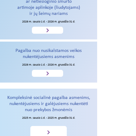
ar netiesioginio smurto
artimoje aplinkoje (liudytojams)
ir jų šeimų nariams
2026 m. sausio 1 d. - 2026 m. gruodžio 31 d.
Pagalba nuo nusikalstamos veikos
nukentėjusiems asmenims
2026 m. sausio 1 d. - 2026 m. gruodžio 31 d.
Pasibaigę projektai
Kompleksinė socialinė pagalba asmenims,
nukentėjusiems ir galėjusiems nukentėti
nuo prekybos žmonėmis
2025 m. sausio 1 d. - 2025 m. gruodžio 31 d.