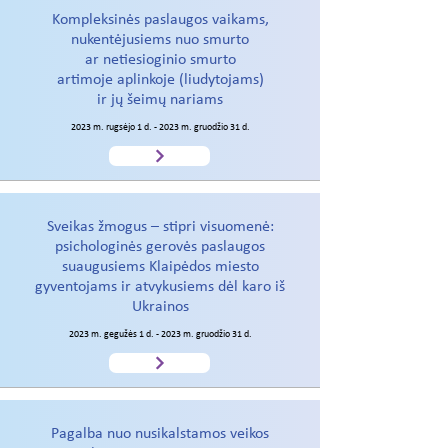
Kompleksinės paslaugos vaikams,
nukentėjusiems nuo smurto
ar netiesioginio smurto
artimoje aplinkoje (liudytojams)
ir jų šeimų nariams
2023 m. rugsėjo 1 d. - 2023 m. gruodžio 31 d.
Sveikas žmogus – stipri visuomenė:
psichologinės gerovės paslaugos
suaugusiems Klaipėdos miesto
gyventojams ir atvykusiems dėl karo iš
Ukrainos
2023 m. gegužės 1 d. - 2023 m. gruodžio 31 d.
Pagalba nuo nusikalstamos veikos