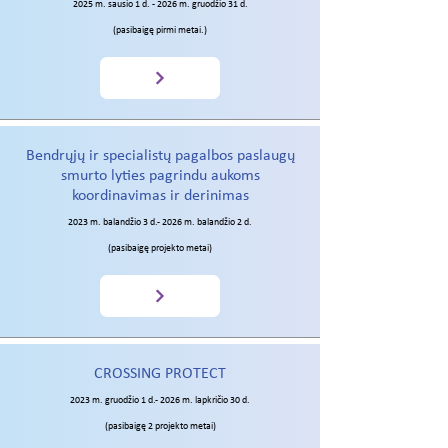
2025 m. sausio 1 d. - 2026 m. gruodžio 31 d.
(pasibaigę pirmi metai.)
Bendrųjų ir specialistų pagalbos paslaugų
smurto lyties pagrindu aukoms
koordinavimas ir derinimas
2023 m. balandžio 3 d.- 2026 m. balandžio 2 d.
(pasibaigę projekto metai)
CROSSING PROTECT
2023 m. gruodžio 1 d.- 2026 m. lapkričio 30 d.
(pasibaigę 2 projekto metai)