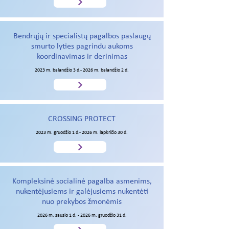
Bendrųjų ir specialistų pagalbos paslaugų
smurto lyties pagrindu aukoms
koordinavimas ir derinimas
2023 m. balandžio 3 d.- 2026 m. balandžio 2 d.
CROSSING PROTECT
2023 m. gruodžio 1 d.- 2026 m. lapkričio 30 d.
Kompleksinė socialinė pagalba asmenims,
nukentėjusiems ir galėjusiems nukentėti
nuo prekybos žmonėmis
2026 m. sausio 1 d. - 2026 m. gruodžio 31 d.