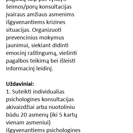
šeimos/porų konsultacijas
įvairaus amžiaus asmenims
išgyvenantiems krizines
situacijas. Organizuoti
prevencinius mokymus
jaunimui, siekiant didinti
emocinį raštingumą, viešinti
pagalbos teikimą bei išleisti
informacinį leidinį.
Uždaviniai:
1. Suteikti individualias
psichologines konsultacijas
akivaizdžiai arba nuotoliniu
būdu 20 asmenų (iki 5 kartų
vienam asmeniui)
išgyvenantiems psichologines