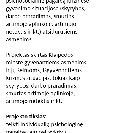
psichosocialinę pagalbą krizinėse
gyvenimo situacijose (skyrybos,
darbo praradimas, smurtas
artimoje aplinkoje, artimojo
netektis ir kt.) atsidūrusiems
asmenims.
Projektas skirtas Klaipėdos
mieste gyvenantiems asmenims
ir jų šeimoms, išgyvenantiems
krizines situacijas, tokias kaip
skyrybos, darbo praradimas,
smurtas artimoje aplinkoje,
artimojo netektis ir kt.
Projekto tikslas:
teikti individualią psichologinę
pagalbą taip pat vykdyti