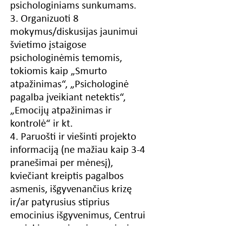
psichologiniams sunkumams.
3. Organizuoti 8
mokymus/diskusijas jaunimui
švietimo įstaigose
psichologinėmis temomis,
tokiomis kaip „Smurto
atpažinimas“, „Psichologinė
pagalba įveikiant netektis“,
„Emocijų atpažinimas ir
kontrolė“ ir kt.
4. Paruošti ir viešinti projekto
informaciją (ne mažiau kaip 3-4
pranešimai per mėnesį),
kviečiant kreiptis pagalbos
asmenis, išgyvenančius krizę
ir/ar patyrusius stiprius
emocinius išgyvenimus, Centrui