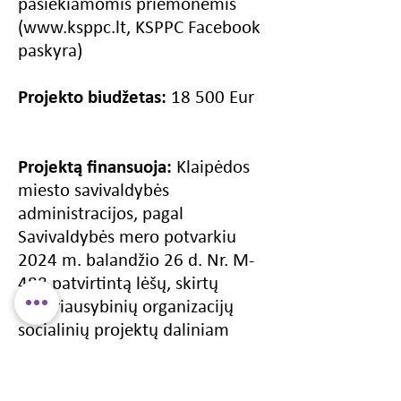
pasiekiamomis priemonėmis
(
www.ksppc.lt
, KSPPC Facebook
paskyra)
Projekto biudžetas:
18 500 Eur
Projektą finansuoja:
Klaipėdos
miesto savivaldybės
administracijos, pagal
Savivaldybės mero potvarkiu
2024 m. balandžio 26 d. Nr. M-
488 patvirtintą lėšų, skirtų
nevyriausybinių organizacijų
socialinių projektų daliniam
finansavimui, iš Socialinės
atskirties mažinimo programos
Nr. 12 priemonei