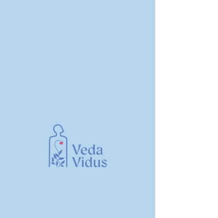
Tel.
+370 46 35 00 99
Tel.
+370 607 81688
El. paštas:
info@vedavidus.lt