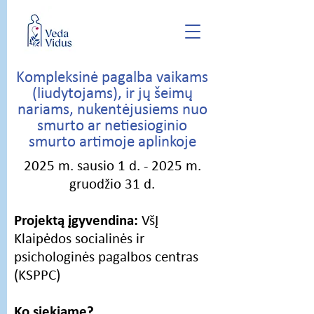
Kompleksinė pagalba vaikams
(liudytojams), ir jų šeimų
nariams, nukentėjusiems nuo
smurto ar netiesioginio
smurto artimoje aplinkoje
2025 m. sausio 1 d. - 2025 m.
gruodžio 31 d.
Projektą įgyvendina:
VšĮ
Klaipėdos socialinės ir
psichologinės pagalbos centras
(KSPPC)
Ko siekiame?