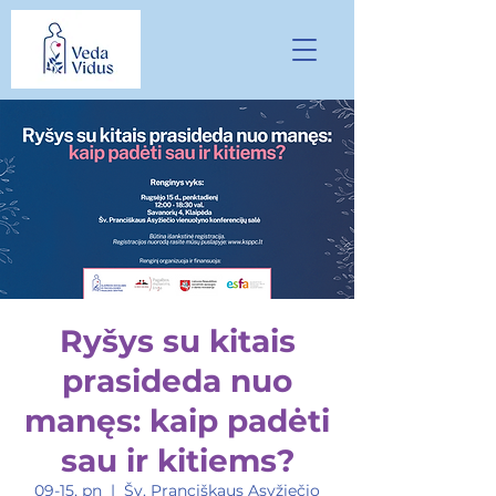
Ryšys su kitais
prasideda nuo
manęs: kaip padėti
sau ir kitiems?
09-15, pn
  |  
Šv. Pranciškaus Asyžiečio