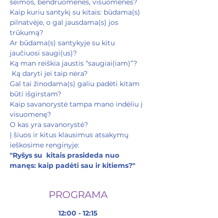
šeimos, bendruomenės, visuomenės?
Kaip kuriu santykį su kitais: būdama(s) 
pilnatvėje, o gal jausdama(s) jos 
trūkumą?
Ar būdama(s) santykyje su kitu 
jaučiuosi saugi(us)?
Ką man reiškia jaustis “saugiai(iam)”? 
 Ką daryti jei taip nėra?
Gal tai žinodama(s) galiu padėti kitam 
būti išgirstam?
Kaip savanorystė tampa mano indėliu į 
visuomenę?
O kas yra savanorystė?
Į šiuos ir kitus klausimus atsakymų 
ieškosime renginyje:
"Ryšys su  kitais prasideda nuo 
manęs: kaip padėti sau ir kitiems?"
PROGRAMA
12:00 - 12:15