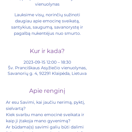
vienuolynas
Lauksime visų, norinčių sužinoti
daugiau apie emocinę sveikatą,
santykius, saugumą, savanorystę ir
pagalbą nukentėjus nuo smurto.
Kur ir kada?
2023-09-15 12:00 – 18:30
Šv. Pranciškaus Asyžiečio vienuolynas,
Savanorių g. 4, 92291 Klaipėda, Lietuva
Apie renginį
Ar esu Savimi, kai jaučiu nerimą, pyktį, 
sielvartą?
Kiek svarbu mano emocinė sveikata ir 
kaip ji įtakoja mano gyvenimą?
Ar būdama(s) savimi galiu būti dalimi 