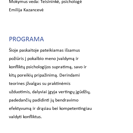
Mokymus veda: Teisininkė, psichologė
Emilija Kazancevė
PROGRAMA
Šioje paskaitoje pateikiamas išsamus
požiūris į pokalbio meno įvaldymą ir
konfliktų psichologijos supratimą, savo ir
kitų poreikių pripažinimą. Derindami
teorines įžvalgas su praktinėmis
užduotimis, dalyviai įgyja vertingų įgūdžių,
padedančių padidinti jų bendravimo
efektyvumą ir drąsiau bei kompetentingiau
valdyti konfliktus.