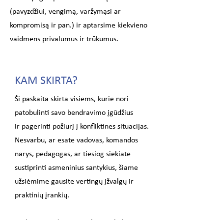
(pavyzdžiui, vengimą, varžymąsi ar
kompromisą ir pan.) ir aptarsime kiekvieno
vaidmens privalumus ir trūkumus.
KAM SKIRTA?
Ši paskaita skirta visiems, kurie nori
patobulinti savo bendravimo įgūdžius
ir pagerinti požiūrį į konfliktines situacijas.
Nesvarbu, ar esate vadovas, komandos
narys, pedagogas, ar tiesiog siekiate
sustiprinti asmeninius santykius, šiame
užsiėmime gausite vertingų įžvalgų ir
praktinių įrankių.