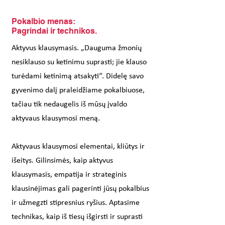
Pokalbio menas:
Pagrindai ir technikos.
Aktyvus klausymasis. „Dauguma žmonių
nesiklauso su ketinimu suprasti; jie klauso
turėdami ketinimą atsakyti“. Didelę savo
gyvenimo dalį praleidžiame pokalbiuose,
tačiau tik nedaugelis iš mūsų įvaldo
aktyvaus klausymosi meną.
Aktyvaus klausymosi elementai, kliūtys ir
išeitys. Gilinsimės, kaip aktyvus
klausymasis, empatija ir strateginis
klausinėjimas gali pagerinti jūsų pokalbius
ir užmegzti stipresnius ryšius. Aptasime
technikas, kaip iš tiesų išgirsti ir suprasti