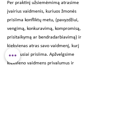
Per praktinį užsiemėmimą atrasime
įvairius vaidmenis, kuriuos žmonės
prisiima konfliktų metu, (pavyzdžiui,
vengimą, konkuravimą, kompromisą,
prisitaikymą ar bendradarbiavimą) ir
kiekvienas atras savo vaidmenį, kurį
dažniausiai prisiima. Apžvelgsime
kiekvieno vaidmens privalumus ir
trūkumus ir kaip juos panaudoti, kad
efektyviau spręstume konfliktus.
Susisiekite
info@vedavidus.lt