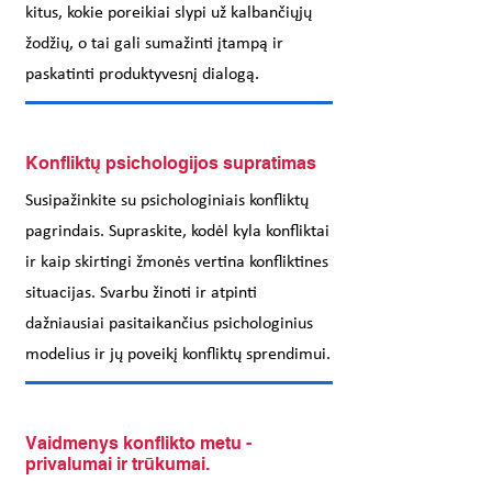
kitus, kokie poreikiai slypi už kalbančiųjų
žodžių, o tai gali sumažinti įtampą ir
paskatinti produktyvesnį dialogą.
Konfliktų psichologijos supratimas
Susipažinkite su psichologiniais konfliktų
pagrindais. Supraskite, kodėl kyla konfliktai
ir kaip skirtingi žmonės vertina konfliktines
situacijas. Svarbu žinoti ir atpinti
dažniausiai pasitaikančius psichologinius
modelius ir jų poveikį konfliktų sprendimui.
Vaidmenys konflikto metu -
privalumai ir trūkumai.