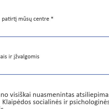
ų patirtį mūsų centre
ais ir įžvalgomis
no visiškai nuasmenintas atsiliepi
Į Klaipėdos socialinės ir psichologin