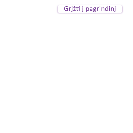
Grįžti į pagrindinį
Smilčių st. 5 (2nd flo
Klaipeda, LT9227
All rights reserved 
Social and 