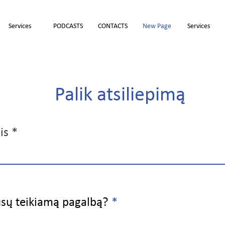
Services
PODCASTS
CONTACTS
New Page
Services
Palik atsiliepimą
is
ūsų teikiamą pagalbą?