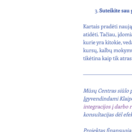
	3. 
Suteikite sau
Kartais pradėti naują
atidėti. Tačiau, įdom
kurie yra kitokie, ve
kursų, kalbų mokymui
tikėtina kaip tik atra
Mūsų Centras siūlo 
Įgyvendindami Klaipė
integracijos į darbo 
konsultacijas dėl efe
Projektas finansuoja