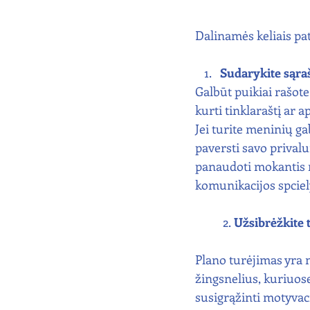
Dalinamės keliais pat
Sudarykite sąraš
Galbūt puikiai rašote
kurti tinklaraštį ar 
Jei turite meninių g
paversti savo priva
panaudoti mokantis n
komunikacijos spciel
	2.
 Užsibrėžkite 
Plano turėjimas yra 
žingsnelius, kuriuos
susigrąžinti motyvac