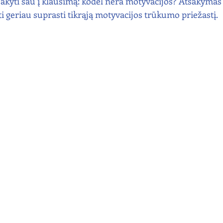
kyti sau į klausimą: kodėl nėra motyvacijos? Atsakymas g
sti geriau suprasti tikrąją motyvacijos trūkumo priežastį. 