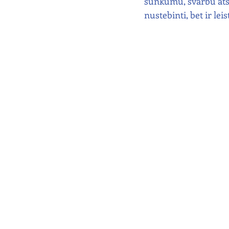
sunkumu, svarbu atsa
nustebinti, bet ir lei