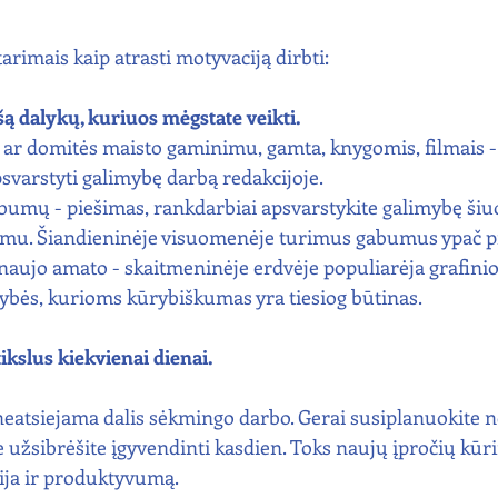
arimais kaip atrasti motyvaciją dirbti:
ą dalykų, kuriuos mėgstate veikti.
 ar domitės maisto gaminimu, gamta, knygomis, filmais - 
apsvarstyti galimybę darbą redakcijoje.
abumų - piešimas, rankdarbiai apsvarstykite galimybę šiu
lumu. Šiandieninėje visuomenėje turimus gabumus ypač p
aujo amato - skaitmeninėje erdvėje populiarėja grafinio 
ybės, kurioms kūrybiškumas yra tiesiog būtinas.
tikslus kiekvienai dienai.
neatsiejama dalis sėkmingo darbo. Gerai susiplanuokite n
e užsibrėšite įgyvendinti kasdien. Toks naujų įpročių kūr
ija ir produktyvumą.