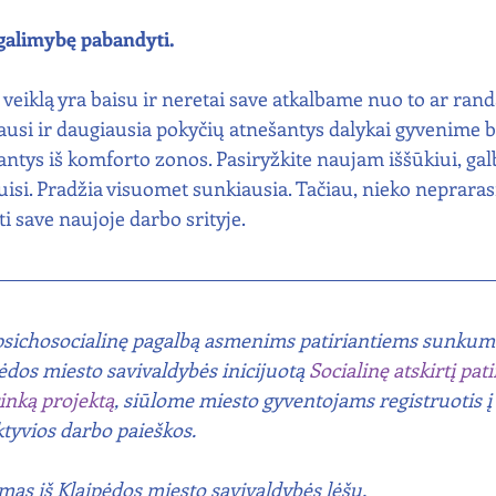
 galimybę pabandyti. 
 veiklą yra baisu ir neretai save atkalbame nuo to ar ran
iausi ir daugiausia pokyčių atnešantys dalykai gyvenime būt
dantys iš komforto zonos. Pasiryžkite naujam iššūkiui, ga
si. Pradžia visuomet sunkiausia. Tačiau, nieko neprarasi
sti save naujoje darbo srityje.
psichosocialinę pagalbą asmenims patiriantiems sunkumų
dos miesto savivaldybės inicijuotą 
Socialinę atskirtį pa
rinką projektą
, siūlome miesto gyventojams registruotis į 
ktyvios darbo paieškos.
mas iš Klaipėdos miesto savivaldybės lėšų.