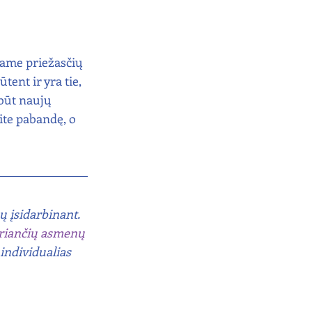
dame priežasčių 
ent ir yra tie, 
lbūt naujų 
te pabandę, o 
 įsidarbinant. 
tiriančių asmenų 
individualias 