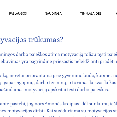
PASLAUGOS
NAUDINGA
TINKLALAIDĖS
yvacijos trūkumas?
mingos darbo paieškos atima motyvaciją toliau tęsti paieš
ebuvimas yra pagrindinė priežastis neleidžianti pradėti 
laiką, neretai priprantama prie gyvenimo būdo, kuomet n
, įsipareigojimų, darbo terminų, o turimas laisvas laikas 
ažindamas motyvaciją apskritai tęsti darbo paieškas. 
ntė pastebi, jog nors žmonės kreipiasi dėl sunkumų iešk
inės motyvacijos dirbti. Kai susiduriama su motyvacijos st