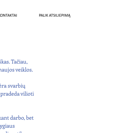
KONTAKTAI
PALIK ATSILIEPIMĄ
kas. Tačiau, 
naujos veiklos.
ėra svarbių 
pradeda vilioti 
ant darbo, bet 
ygiaus 