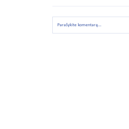
Parašykite komentarą...
Balandis – seksualinio smurto
prevencijos mėnuo
Smilčių g. 5 (II aukštas
Klaipėda, LT-92277