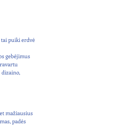
tai puiki erdvė 
os gebėjimus 
ravartu 
dizaino, 
et mažiausius 
imas, padės 