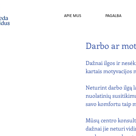
APIE MUS
PAGALBA
Darbo ar mot
Dažnai ilgos ir nesėk
kartais motyvacijos n
Neturint darbo ilgą 
nuolatinių susitikimų
savo komfortu taip m
Mūsų centro konsulta
dažnai jie neturi vid