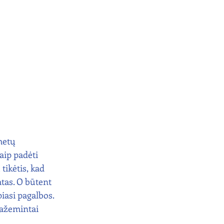
metų 
aip padėti 
tikėtis, kad 
tas. O būtent 
iasi pagalbos. 
pažemintai 