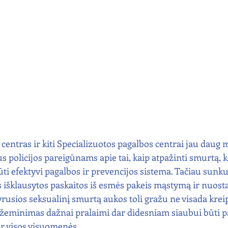
centras ir kiti Specializuotos pagalbos centrai jau daug 
policijos pareigūnams apie tai, kaip atpažinti smurtą, k
ūti efektyvi pagalbos ir prevencijos sistema. Tačiau sunku 
s išklausytos paskaitos iš esmės pakeis mąstymą ir nuosta
tyrusios seksualinį smurtą aukos toli gražu ne visada kreip
pažeminimas dažnai pralaimi dar didesniam siaubui būti 
ir visos visuomenės.