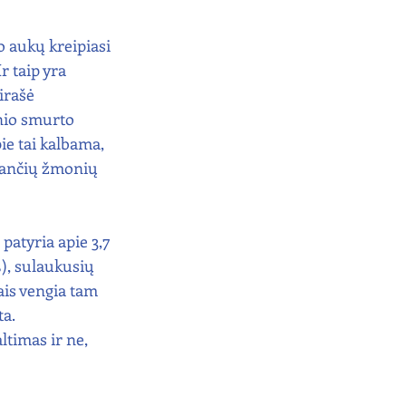
o aukų kreipiasi 
r taip yra 
irašė 
nio smurto 
e tai kalbama, 
piančių žmonių 
atyria apie 3,7 
), sulaukusių 
ais vengia tam 
ta.
timas ir ne, 