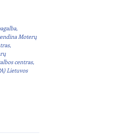
agalba, 
yvendina Moterų 
ras, 
rų 
albos centras, 
PA) Lietuvos 