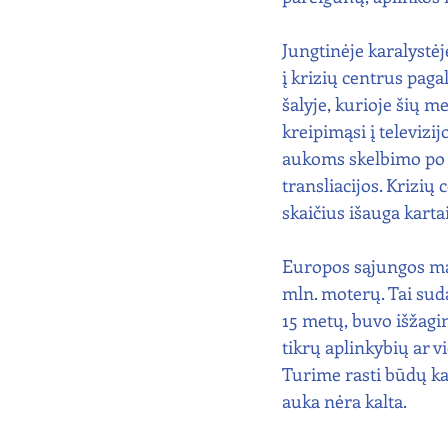
Jungtinėje karalystėj
į krizių centrus pagal
šalyje, kurioje šių 
kreipimąsi į televizi
aukoms skelbimo po p
transliacijos. Krizių
skaičius išauga kartai
Europos sąjungos mast
mln. moterų. Tai sud
15 metų, buvo išžagi
tikrų aplinkybių ar vi
Turime rasti būdų kai
auka nėra kalta.