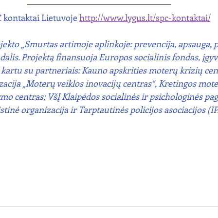
 kontaktai Lietuvoje 
http://www.lygus.lt/spc-kontaktai/
ojekto „Smurtas artimoje aplinkoje: prevencija, apsauga, p
alis. Projektą finansuoja Europos socialinis fondas, įg
kartu su partneriais: Kauno apskrities moterų krizių cent
cija „Moterų veiklos inovacijų centras“, Kretingos mote
o centras; VšĮ Klaipėdos socialinės ir psichologinės pag
tinė organizacija ir Tarptautinės policijos asociacijos (I