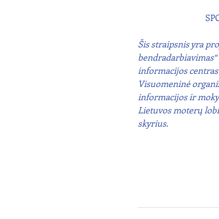
SPC
Šis straipsnis yra pr
bendradarbiavimas“ d
informacijos centras 
Visuomeninė organiza
informacijos ir mokym
Lietuvos moterų lobis
skyrius.