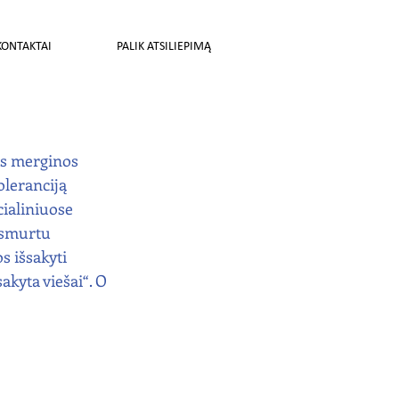
KONTAKTAI
PALIK ATSILIEPIMĄ
os merginos 
oleranciją 
ialiniuose 
u smurtu 
s išsakyti 
kyta viešai“. O 