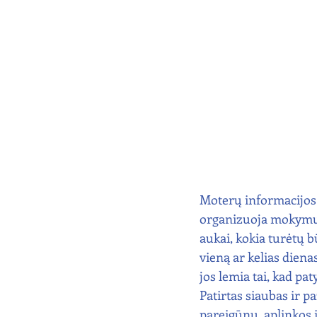
Moterų informacijos 
organizuoja mokymus 
aukai, kokia turėtų b
vieną ar kelias diena
jos lemia tai, kad pa
Patirtas siaubas ir 
pareigūnų, aplinkos 