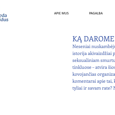
APIE MUS
PAGALBA
KĄ DAROME 
Neseniai nuskambėju
istorija akivaizdžiai
seksualiniam smurtui.
tinkluose – atvira ši
kovojančias organizaci
komentarai apie tai, 
tyliai ir savam rate