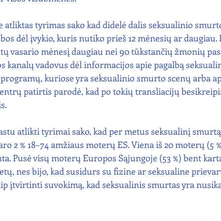
e atliktas tyrimas sako kad didelė dalis seksualinio smurt
bos dėl įvykio, kuris nutiko prieš 12 mėnesių ar daugiau. I
metų vasario mėnesį daugiau nei 90 tūkstančių žmonių pas
jos kanalų vadovus dėl informacijos apie pagalbą seksuali
rogramų, kuriose yra seksualinio smurto scenų arba api
 centrų patirtis parodė, kad po tokių transliacijų besikrei
s.
u atlikti tyrimai sako, kad per metus seksualinį smurtą p
aro 2 % 18–74 amžiaus moterų ES. Viena iš 20 moterų (5 %
nta. Pusė visų moterų Europos Sąjungoje (53 %) bent kart
etų, nes bijo, kad susidurs su fizine ar seksualine prievar
p įtvirtinti suvokimą, kad seksualinis smurtas yra nusikal