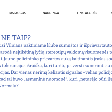
PASLAUGOS
NAUDINGA
TINKLALAIDĖS
NE TAIP?
si Vilniaus naktiniame klube sumuštos ir išprievartaut
 parodė neįtikėtiną lyčių stereotipų valdomą visuomenės t
 Jauno policininko prievartos auką kaltinantis įrašas soc
os tolerancijos išraiška, kuri turėtų priversti sunerimti s
jas. Dar vienas nerimą keliantis signalas – vėliau policijo
kad tai buvo „asmeninė nuomonė“, kuri „neturėjo būti išsa
? Normalu?