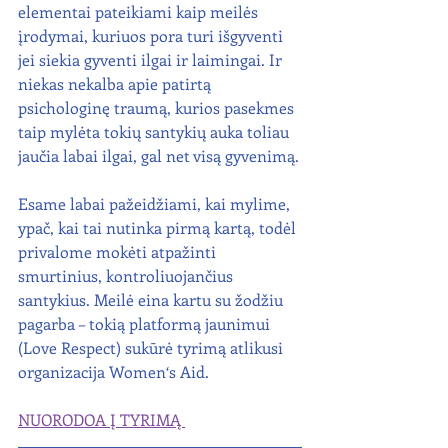
elementai pateikiami kaip meilės 
įrodymai, kuriuos pora turi išgyventi 
jei siekia gyventi ilgai ir laimingai. Ir 
niekas nekalba apie patirtą 
psichologinę traumą, kurios pasekmes 
taip mylėta tokių santykių auka toliau 
jaučia labai ilgai, gal net visą gyvenimą.
Esame labai pažeidžiami, kai mylime, 
ypač, kai tai nutinka pirmą kartą, todėl 
privalome mokėti atpažinti 
smurtinius, kontroliuojančius 
santykius. Meilė eina kartu su žodžiu 
pagarba – tokią platformą jaunimui 
(Love Respect) sukūrė tyrimą atlikusi 
organizacija Women‘s Aid.
NUORODOA Į TYRIMĄ 