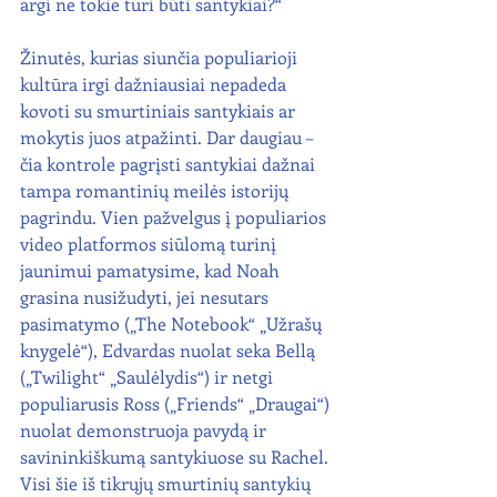
argi ne tokie turi būti santykiai?“
Žinutės, kurias siunčia populiarioji 
kultūra irgi dažniausiai nepadeda 
kovoti su smurtiniais santykiais ar 
mokytis juos atpažinti. Dar daugiau – 
čia kontrole pagrįsti santykiai dažnai 
tampa romantinių meilės istorijų 
pagrindu. Vien pažvelgus į populiarios 
video platformos siūlomą turinį 
jaunimui pamatysime, kad Noah 
grasina nusižudyti, jei nesutars 
pasimatymo („The Notebook“ „Užrašų 
knygelė“), Edvardas nuolat seka Bellą 
(„Twilight“ „Saulėlydis“) ir netgi 
populiarusis Ross („Friends“ „Draugai“) 
nuolat demonstruoja pavydą ir 
savininkiškumą santykiuose su Rachel. 
Visi šie iš tikrųjų smurtinių santykių 