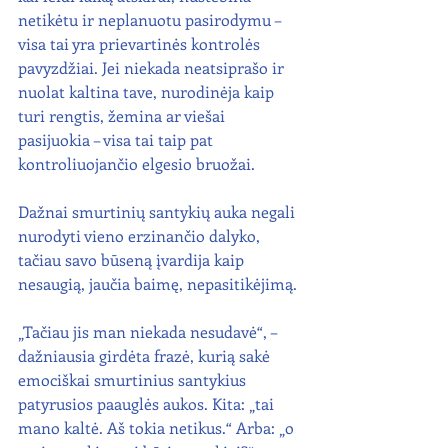
netikėtu ir neplanuotu pasirodymu – 
visa tai yra prievartinės kontrolės 
pavyzdžiai. Jei niekada neatsiprašo ir 
nuolat kaltina tave, nurodinėja kaip 
turi rengtis, žemina ar viešai 
pasijuokia – visa tai taip pat 
kontroliuojančio elgesio bruožai.
Dažnai smurtinių santykių auka negali 
nurodyti vieno erzinančio dalyko, 
tačiau savo būseną įvardija kaip 
nesaugią, jaučia baimę, nepasitikėjimą.
„Tačiau jis man niekada nesudavė“, – 
dažniausia girdėta frazė, kurią sakė 
emociškai smurtinius santykius 
patyrusios paauglės aukos. Kita: „tai 
mano kaltė. Aš tokia netikus.“ Arba: „o 