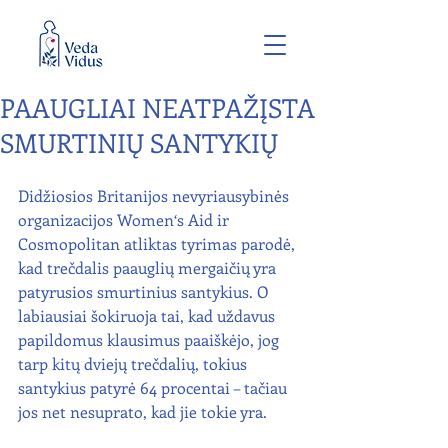
PAAUGLIAI NEATPAŽĮSTA
SMURTINIŲ SANTYKIŲ
Didžiosios Britanijos nevyriausybinės 
organizacijos Women‘s Aid ir 
Cosmopolitan atliktas tyrimas parodė, 
kad trečdalis paauglių mergaičių yra 
patyrusios smurtinius santykius. O 
labiausiai šokiruoja tai, kad uždavus 
papildomus klausimus paaiškėjo, jog 
tarp kitų dviejų trečdalių, tokius 
santykius patyrė 64 procentai – tačiau 
jos net nesuprato, kad jie tokie yra.