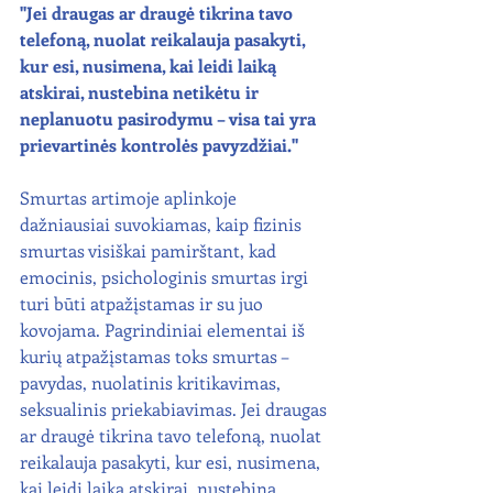
"Jei draugas ar draugė tikrina tavo 
telefoną, nuolat reikalauja pasakyti, 
kur esi, nusimena, kai leidi laiką 
atskirai, nustebina netikėtu ir 
neplanuotu pasirodymu – visa tai yra 
prievartinės kontrolės pavyzdžiai."
Smurtas artimoje aplinkoje 
dažniausiai suvokiamas, kaip fizinis 
smurtas visiškai pamirštant, kad 
emocinis, psichologinis smurtas irgi 
turi būti atpažįstamas ir su juo 
kovojama. Pagrindiniai elementai iš 
kurių atpažįstamas toks smurtas – 
pavydas, nuolatinis kritikavimas, 
seksualinis priekabiavimas. Jei draugas 
ar draugė tikrina tavo telefoną, nuolat 
reikalauja pasakyti, kur esi, nusimena, 
kai leidi laiką atskirai, nustebina 