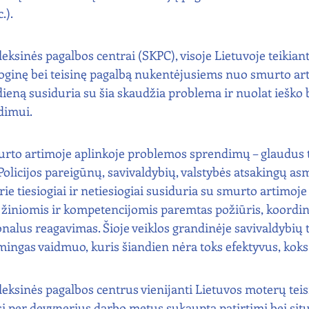
.).
ksinės pagalbos centrai (SKPC), visoje Lietuvoje teikiant
oginę bei teisinę pagalbą nukentėjusiems nuo smurto ar
dieną susiduria su šia skaudžia problema ir nuolat ieško 
dimui.
urto artimoje aplinkoje problemos sprendimų – glaudus t
olicijos pareigūnų, savivaldybių, valstybės atsakingų a
rie tiesiogiai ir netiesiogiai susiduria su smurto artimoje
 žiniomis ir kompetencijomis paremtas požiūris, koordin
ionalus reagavimas. Šioje veiklos grandinėje savivaldybių
šmingas vaidmuo, kuris šiandien nėra toks efektyvus, koks 
eksinės pagalbos centrus vienijanti Lietuvos moterų teisi
i per devynerius darbo metus sukaupta patirtimi bei situ