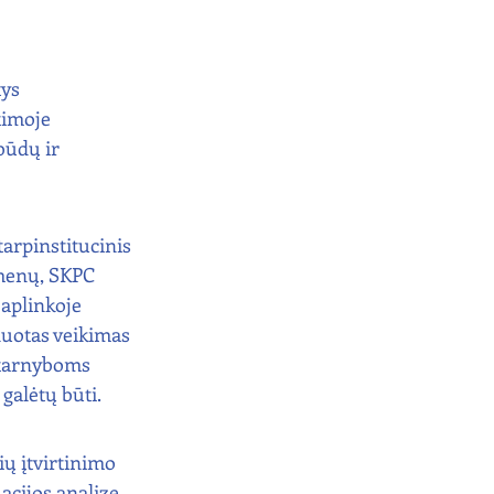
ys 
timoje 
būdų ir 
arpinstitucinis 
smenų, SKPC 
 aplinkoje 
uotas veikimas 
 tarnyboms 
galėtų būti.
ų įtvirtinimo 
acijos analize 