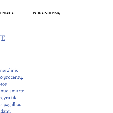
KONTAKTAI
PALIK ATSILIEPIMĄ
JE
neralinis 
0 procentų. 
tos 
s nuo smurto 
, yra tik 
es pagalbos 
ndami 