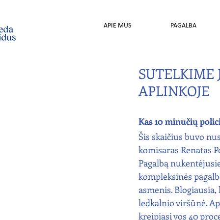
APIE MUS
PAGALBA
SUTELKIME 
APLINKOJE
Kas 10 minučių polic
Šis skaičius buvo nus
komisaras Renatas Po
Pagalbą nukentėjusie
kompleksinės pagalbo
asmenis. Blogiausia, k
ledkalnio viršūnė. A
kreipiasi vos 40 pro