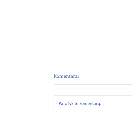
Komentarai
Parašykite komentarą...
Balandis – seksualinio smurto
prevencijos mėnuo