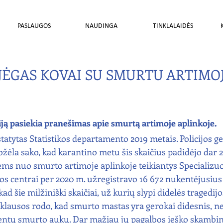
PASLAUGOS
NAUDINGA
TINKLALAIDĖS
JĖGAS KOVAI SU SMURTU ARTIMO
iją pasiekia pranešimas apie smurtą artimoje aplinkoje. 
tatytas Statistikos departamento 2019 metais. Policijos ge
žėla sako, kad karantino metu šis skaičius padidėjo dar 2
ms nuo smurto artimoje aplinkoje teikiantys Specializuo
s centrai per 2020 m. užregistravo 16 672 nukentėjusiu
ad šie milžiniški skaičiai, už kurių slypi didelės tragedijos
pklausos rodo, kad smurto mastas yra gerokai didesnis, n
centų smurto aukų. Dar mažiau jų pagalbos ieško skambi